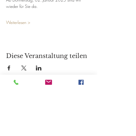
wieder für Sie da.
Weiterlesen >
Diese Veranstaltung teilen
Öffnungszeiten
Montag 10:00-18:00 Uhr
Dienstag 12:00-18:00 Uhr
Mittwoch 12:00-18:00 Uhr
Donnerstag 10:00-18:00 Uhr
bis 20:00 Uhr nach Vereinbarung
Freitag 12:00-18:00 Uhr
Samstag 11:00-15:00 Uhr