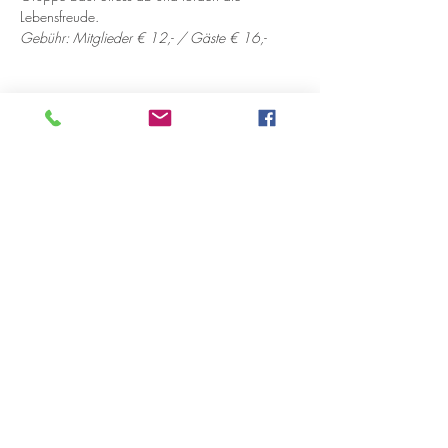
Lebensfreude.
Gebühr: Mitglieder € 12,- / Gäste € 16,-
Diese Veranstaltung teilen
Öffnungszeiten
Montag 10:00-18:00 Uhr
Dienstag 12:00-18:00 Uhr
Mittwoch 12:00-18:00 Uhr
Donnerstag 10:00-18:00 Uhr
bis 20:00 Uhr nach Vereinbarung
Freitag 12:00-18:00 Uhr
Samstag 11:00-15:00 Uhr
immer am ersten Samstag im Monat