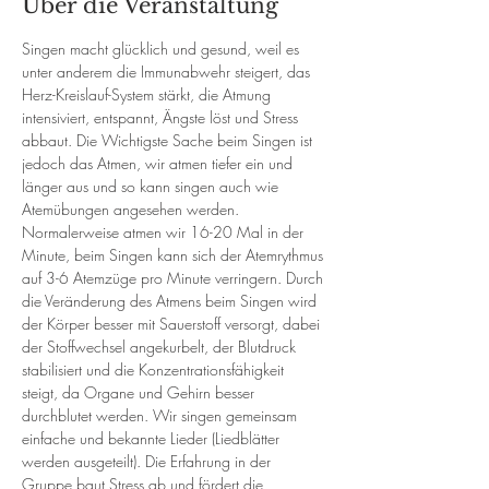
Über die Veranstaltung
Singen macht glücklich und gesund, weil es 
unter anderem die Immunabwehr steigert, das 
Herz-Kreislauf-System stärkt, die Atmung 
intensiviert, entspannt, Ängste löst und Stress 
abbaut. Die Wichtigste Sache beim Singen ist 
jedoch das Atmen, wir atmen tiefer ein und 
länger aus und so kann singen auch wie 
Atemübungen angesehen werden. 
Normalerweise atmen wir 16-20 Mal in der 
Minute, beim Singen kann sich der Atemrythmus 
auf 3-6 Atemzüge pro Minute verringern. Durch 
die Veränderung des Atmens beim Singen wird 
der Körper besser mit Sauerstoff versorgt, dabei 
der Stoffwechsel angekurbelt, der Blutdruck 
stabilisiert und die Konzentrationsfähigkeit 
steigt, da Organe und Gehirn besser 
durchblutet werden. Wir singen gemeinsam 
einfache und bekannte Lieder (Liedblätter 
werden ausgeteilt). Die Erfahrung in der 
Gruppe baut Stress ab und fördert die 