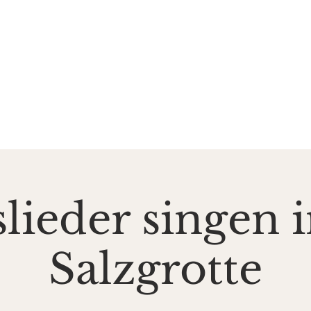
DE SALZGROTTE
ASAL
k und Gesundheit
Events
Preise & Gutscheine
Do
lieder singen 
Salzgrotte