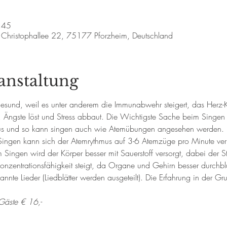
:45
, Christophallee 22, 75177 Pforzheim, Deutschland
anstaltung
sund, weil es unter anderem die Immunabwehr steigert, das Herz-Kre
t, Ängste löst und Stress abbaut. Die Wichtigste Sache beim Singen 
 aus und so kann singen auch wie Atemübungen angesehen werden.
ingen kann sich der Atemrythmus auf 3-6 Atemzüge pro Minute verr
ingen wird der Körper besser mit Sauerstoff versorgt, dabei der St
e Konzentrationsfähigkeit steigt, da Organe und Gehirn besser durchb
te Lieder (Liedblätter werden ausgeteilt). Die Erfahrung in der Gr
Gäste € 16,-