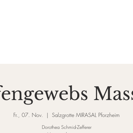
DE SALZGROTTE
ASAL
k und Gesundheit
Events
Preise & Gutscheine
Do
fengewebs Mas
Fr., 07. Nov.
  |  
Salzgrotte MIRASAL Pforzheim
Dorothea Schmid-Zefferer