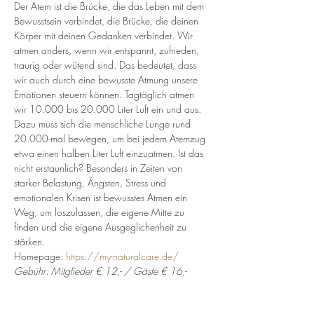
Der Atem ist die Brücke, die das Leben mit dem 
Bewusstsein verbindet, die Brücke, die deinen 
Körper mit deinen Gedanken verbindet. Wir 
atmen anders, wenn wir entspannt, zufrieden, 
traurig oder wütend sind. Das bedeutet, dass 
wir auch durch eine bewusste Atmung unsere 
Emotionen steuern können. Tagtäglich atmen 
wir 10.000 bis 20.000 Liter Luft ein und aus. 
Dazu muss sich die menschliche Lunge rund 
20.000-mal bewegen, um bei jedem Atemzug 
etwa einen halben Liter Luft einzuatmen. Ist das 
nicht erstaunlich? Besonders in Zeiten von 
starker Belastung, Ängsten, Stress und 
emotionalen Krisen ist bewusstes Atmen ein 
Weg, um loszulassen, die eigene Mitte zu 
finden und die eigene Ausgeglichenheit zu 
stärken.
Homepage: 
https://my-naturalcare.de/
Gebühr: Mitglieder € 12,- / Gäste € 16,-