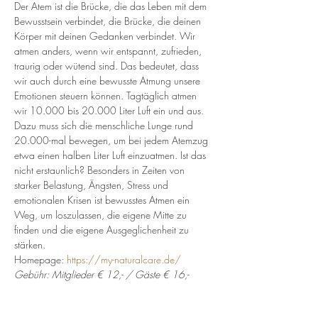
Der Atem ist die Brücke, die das Leben mit dem 
Bewusstsein verbindet, die Brücke, die deinen 
Körper mit deinen Gedanken verbindet. Wir 
atmen anders, wenn wir entspannt, zufrieden, 
traurig oder wütend sind. Das bedeutet, dass 
wir auch durch eine bewusste Atmung unsere 
Emotionen steuern können. Tagtäglich atmen 
wir 10.000 bis 20.000 Liter Luft ein und aus. 
Dazu muss sich die menschliche Lunge rund 
20.000-mal bewegen, um bei jedem Atemzug 
etwa einen halben Liter Luft einzuatmen. Ist das 
nicht erstaunlich? Besonders in Zeiten von 
starker Belastung, Ängsten, Stress und 
emotionalen Krisen ist bewusstes Atmen ein 
Weg, um loszulassen, die eigene Mitte zu 
finden und die eigene Ausgeglichenheit zu 
stärken.
Homepage: 
https://my-naturalcare.de/
Gebühr: Mitglieder € 12,- / Gäste € 16,-