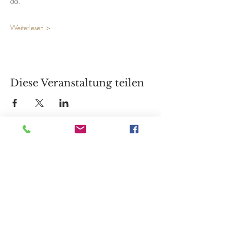
da.
Weiterlesen >
Diese Veranstaltung teilen
Öffnungszeiten
Montag 10:00-18:00 Uhr
Dienstag 12:00-18:00 Uhr
Mittwoch 12:00-18:00 Uhr
Donnerstag 10:00-18:00 Uhr
bis 20:00 Uhr nach Vereinbarung
Freitag 12:00-18:00 Uhr
Samstag 11:00-15:00 Uhr
immer am ersten Samstag im Monat