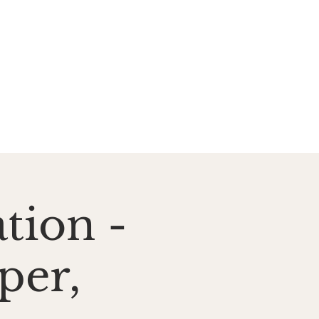
zent*innen
Kontakt
tion -
per,