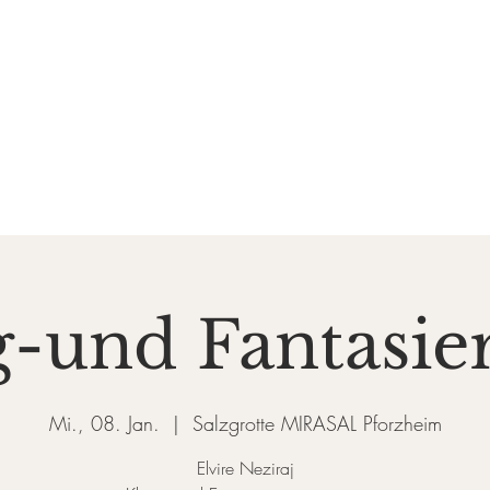
DE SALZGROTTE
ASAL
k und Gesundheit
Events
Preise & Gutscheine
Do
-und Fantasie
Mi., 08. Jan.
  |  
Salzgrotte MIRASAL Pforzheim
Elvire Neziraj