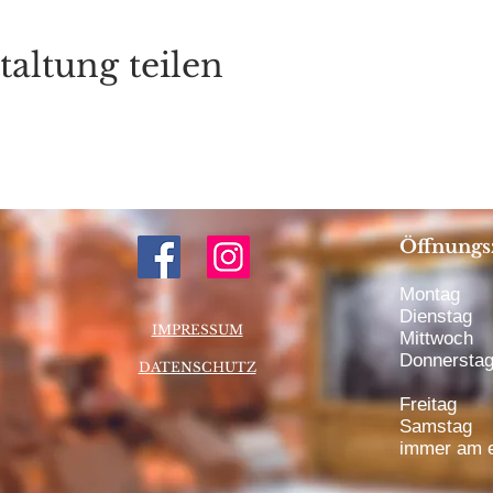
taltung teilen
Öffnungs
Montag 1
Dienstag 
IMPRESSUM
Mittwoch 
Donnerstag
DATENSCHUTZ
bis 20:
Freitag 1
Samstag 1
immer am e