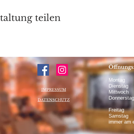
taltung teilen
Öffnungs
Montag 1
Dienstag 
IMPRESSUM
Mittwoch 
Donnerstag
DATENSCHUTZ
bis 20:
Freitag 1
Samstag 1
immer am e