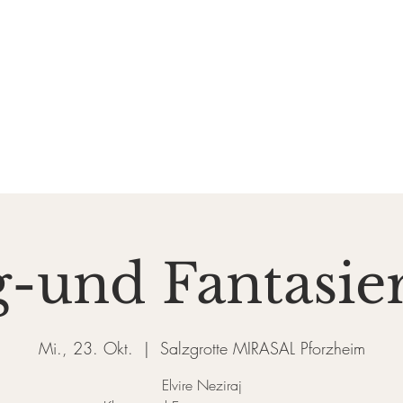
DE SALZGROTTE
ASAL
k und Gesundheit
Events
Preise & Gutscheine
Do
-und Fantasie
Mi., 23. Okt.
  |  
Salzgrotte MIRASAL Pforzheim
Elvire Neziraj