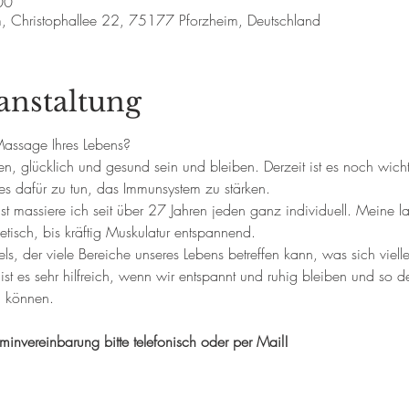
00
m, Christophallee 22, 75177 Pforzheim, Deutschland
anstaltung
 Massage Ihres Lebens? 
en, glücklich und gesund sein und bleiben. Derzeit ist es noch wicht
es dafür zu tun, das Immunsystem zu stärken. 
st massiere ich seit über 27 Jahren jeden ganz individuell. Meine l
getisch, bis kräftig Muskulatur entspannend. 
s, der viele Bereiche unseres Lebens betreffen kann, was sich viell
ist es sehr hilfreich, wenn wir entspannt und ruhig bleiben und so
en können.
invereinbarung bitte telefonisch oder per Mail!