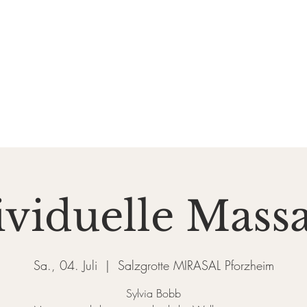
DE SALZGROTTE
ASAL
k und Gesundheit
Events
Preise & Gutscheine
Do
ividuelle Mass
Sa., 04. Juli
  |  
Salzgrotte MIRASAL Pforzheim
Sylvia Bobb