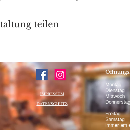
taltung teilen
Öffnungs
Montag 1
Dienstag 
IMPRESSUM
Mittwoch 
Donnerstag
DATENSCHUTZ
bis 20:
Freitag 1
Samstag 1
immer am e