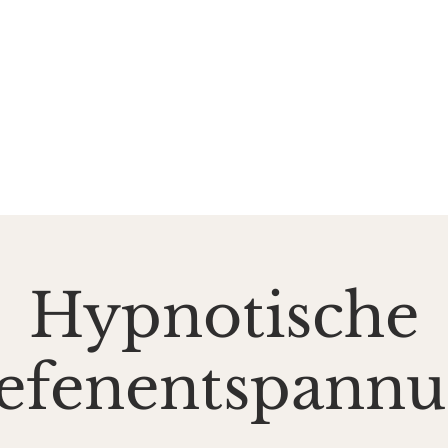
DE SALZGROTTE
ASAL
k und Gesundheit
Events
Preise & Gutscheine
Do
Hypnotische
efenentspann