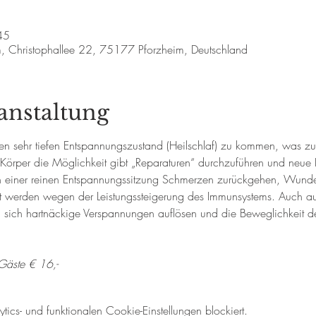
45
m, Christophallee 22, 75177 Pforzheim, Deutschland
anstaltung
nen sehr tiefen Entspannungszustand (Heilschlaf) zu kommen, was zu
Körper die Möglichkeit gibt „Reparaturen“ durchzuführen und neue K
h einer reinen Entspannungssitzung Schmerzen zurückgehen, Wunde
rt werden wegen der Leistungssteigerung des Immunsystems. Auch auf
 sich hartnäckige Verspannungen auflösen und die Beweglichkeit de
Gäste € 16,-
cs- und funktionalen Cookie-Einstellungen blockiert.