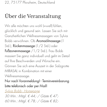
22, 75177 Pforzheim, Deutschland
Über die Veranstaltung
Wir alle möchten uns wohl (=well) fühlen, 
glücklich und gesund sein. Lassen Sie sich mit 
Ganzheitlichen Wellnessmassagen von Sylvia 
Bobb verwöhnen. Ob 
Aromaölmassage
 (1 
Std.), 
Rückenmassage
 (1/2 Std.) oder 
Fußzonenmassage
 /1/2 Std.). Frau Bobb 
massiert Sie ganz individuell und geht im Detail 
auf Ihre Beschwerden und Wünsche ein. 
Gönnen Sie sich eine Auszeit in der Salzgrotte 
MIRASAL in Kombination mit einer 
Wellnessmassage. 
Nur nach Voranmeldung! - Terminvereinbarung 
bitte telefonisch oder per Mail!
Sylvia Bobb - Homepage
30 Min.: Mitgl. € 44,- / Gäste € 47,-
60 Min.: Mitgl. € 78,- / Gäste € 82,-