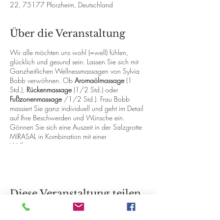
22, 75177 Pforzheim, Deutschland
Über die Veranstaltung
Wir alle möchten uns wohl (=well) fühlen,
glücklich und gesund sein. Lassen Sie sich mit
Ganzheitlichen Wellnessmassagen von Sylvia
Bobb verwöhnen. Ob
Aromaölmassage
(1
Std.),
Rückenmassage
(1/2 Std.) oder
Fußzonenmassage
/1/2 Std.). Frau Bobb
massiert Sie ganz individuell und geht im Detail
auf Ihre Beschwerden und Wünsche ein.
Gönnen Sie sich eine Auszeit in der Salzgrotte
MIRASAL in Kombination mit einer
Wellnessmassage.
Nur nach Voranmeldung! - Terminvereinbarung
bitte telefonisch oder per Mail!
Sylvia Bobb - Homepage
Diese Veranstaltung teilen
30 Min.: Mitgl. € 44,- / Gäste € 47,-
60 Min.: Mitgl. € 78,- / Gäste € 82,-