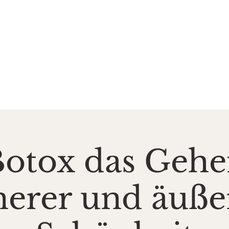
DE SALZGROTTE
ASAL
k und Gesundheit
Events
Preise & Gutscheine
Do
Botox das Gehe
nerer und äuße