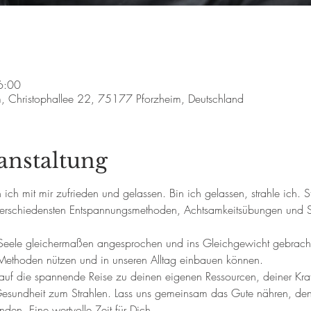
6:00
m, Christophallee 22, 75177 Pforzheim, Deutschland
anstaltung
ich mit mir zufrieden und gelassen. Bin ich gelassen, strahle ich. St
erschiedensten Entspannungsmethoden, Achtsamkeitsübungen und St
Seele gleichermaßen angesprochen und ins Gleichgewicht gebracht
Methoden nützen und in unseren Alltag einbauen können. 
uf die spannende Reise zu deinen eigenen Ressourcen, deiner Kraft
esundheit zum Strahlen. Lass uns gemeinsam das Gute nähren, den
den. Eine wertvolle Zeit für Dich.