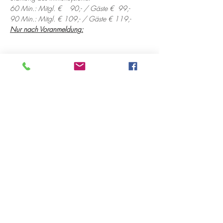
60 Min.: Mitgl. €    90,- / Gäste €  99,- 
90 Min.: Mitgl. € 109,- / Gäste € 119,- 
Nur nach Voranmeldung:
Diese Veranstaltung teilen
Öffnungszeiten
Montag 10:00-18:00 Uhr
Dienstag 12:00-18:00 Uhr
Mittwoch 12:00-18:00 Uhr
Donnerstag 10:00-18:00 Uhr
bis 20:00 Uhr nach Vereinbarung
Freitag 12:00-18:00 Uhr
Samstag 11:00-15:00 Uhr
immer am ersten Samstag im Monat