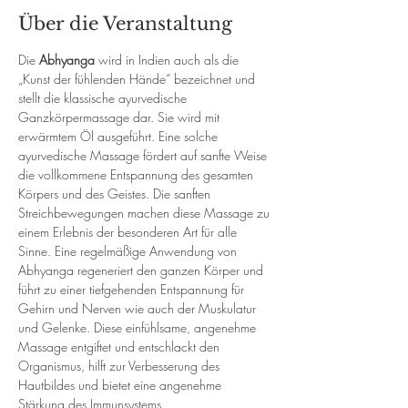
Über die Veranstaltung
Die 
Abhyanga
 wird in Indien auch als die 
„Kunst der fühlenden Hände“ bezeichnet und 
stellt die klassische ayurvedische 
Ganzkörpermassage dar. Sie wird mit 
erwärmtem Öl ausgeführt. Eine solche 
ayurvedische Massage fördert auf sanfte Weise 
die vollkommene Entspannung des gesamten 
Körpers und des Geistes. Die sanften 
Streichbewegungen machen diese Massage zu 
einem Erlebnis der besonderen Art für alle 
Sinne. Eine regelmäßige Anwendung von 
Abhyanga regeneriert den ganzen Körper und 
führt zu einer tiefgehenden Entspannung für 
Gehirn und Nerven wie auch der Muskulatur 
und Gelenke. Diese einfühlsame, angenehme 
Massage entgiftet und entschlackt den 
Organismus, hilft zur Verbesserung des 
Hautbildes und bietet eine angenehme 
Stärkung des Immunsystems.