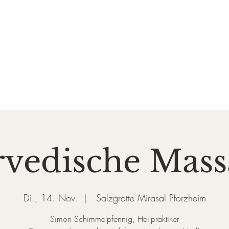
DE SALZGROTTE
ASAL
k und Gesundheit
Events
Preise & Gutscheine
Do
vedische Mas
Di., 14. Nov.
  |  
Salzgrotte Mirasal Pforzheim
Simon Schimmelpfennig, Heilpraktiker