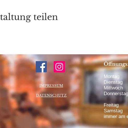
taltung teilen
Öffnungs
Montag 1
Dienstag 
IMPRESSUM
Mittwoch 
Donnerstag
DATENSCHUTZ
bis 20:
Freitag 1
Samstag 1
immer am e