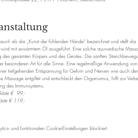
anstaltung
 auch als die „Kunst der fühlenden Hände“ bezeichnet und stellt die
ird mit erwärmtem Öl ausgeführt. Eine solche ayurvedische Massag
 des gesamten Körpers und des Geistes. Die sanften Streichbewe
r besonderen Art für alle Sinne. Eine regelmäßige Anwendung von
iner tiefgehenden Entspannung für Gehirn und Nerven wie auch der
 Massage entgiftet und entschlackt den Organismus, hilft zur Verb
ung des Immunsystems.
äste €  99,- 
ste € 119,- 
cs- und funktionalen Cookie-Einstellungen blockiert.