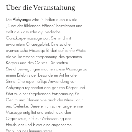
Über die Veranstaltung
Die 
Abhyanga
 wird in Indien auch als die 
„Kunst der fühlenden Hände“ bezeichnet und 
stellt die klassische ayurvedische 
Ganzkörpermassage dar. Sie wird mit 
erwärmtem Öl ausgeführt. Eine solche 
ayurvedische Massage fördert auf sanfte Weise 
die vollkommene Entspannung des gesamten 
Körpers und des Geistes. Die sanften 
Streichbewegungen machen diese Massage zu 
einem Erlebnis der besonderen Art für alle 
Sinne. Eine regelmäßige Anwendung von 
Abhyanga regeneriert den ganzen Körper und 
führt zu einer tiefgehenden Entspannung für 
Gehirn und Nerven wie auch der Muskulatur 
und Gelenke. Diese einfühlsame, angenehme 
Massage entgiftet und entschlackt den 
Organismus, hilft zur Verbesserung des 
Hautbildes und bietet eine angenehme 
Stärkung des Immunsystems.