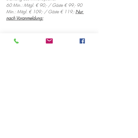
60 Min.: Mitgl. € 90,- / Gäste € 99,- 90 
Min.: Mitgl. € 109,- / Gäste € 119,- 
Nur 
nach Voranmeldung:
Diese Veranstaltung teilen
Öffnungszeiten
Montag 10:00-18:00 Uhr
Dienstag 12:00-18:00 Uhr
Mittwoch 12:00-18:00 Uhr
Donnerstag 10:00-18:00 Uhr
bis 20:00 Uhr nach Vereinbarung
Freitag 12:00-18:00 Uhr
Samstag 11:00-15:00 Uhr
immer am ersten Samstag im Monat