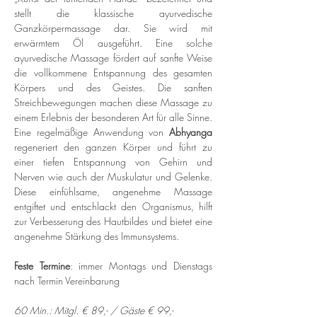
stellt die klassische ayurvedische 
Ganzkörpermassage dar. Sie wird mit 
erwärmtem Öl ausgeführt. Eine solche 
ayurvedische Massage fördert auf sanfte Weise 
die vollkommene Entspannung des gesamten 
Körpers und des Geistes. Die sanften 
Streichbewegungen machen diese Massage zu 
einem Erlebnis der besonderen Art für alle Sinne. 
Eine regelmäßige Anwendung von 
Abhyanga 
regeneriert den ganzen Körper und führt zu 
einer tiefen Entspannung von Gehirn und 
Nerven wie auch der Muskulatur und Gelenke. 
Diese einfühlsame, angenehme Massage 
entgiftet und entschlackt den Organismus, hilft 
zur Verbesserung des Hautbildes und bietet eine 
angenehme Stärkung des Immunsystems.
Feste Termine
: immer Montags und Dienstags 
nach Termin Vereinbarung
60 Min.: Mitgl. € 89,- / Gäste € 99,-