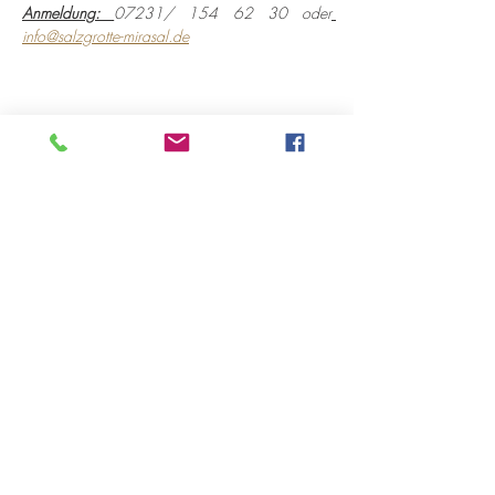
Anmeldung: 
07231/ 154 62 30 oder
info@salzgrotte-mirasal.de
Diese Veranstaltung teilen
Öffnungszeiten
Montag 10:00-18:00 Uhr
Dienstag 12:00-18:00 Uhr
Mittwoch 12:00-18:00 Uhr
Donnerstag 10:00-18:00 Uhr
bis 20:00 Uhr nach Vereinbarung
Freitag 12:00-18:00 Uhr
Samstag 11:00-15:00 Uhr
immer am ersten Samstag im Monat