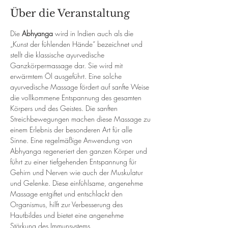
Über die Veranstaltung
Die 
Abhyanga
 wird in Indien auch als die 
„Kunst der fühlenden Hände“ bezeichnet und 
stellt die klassische ayurvedische 
Ganzkörpermassage dar. Sie wird mit 
erwärmtem Öl ausgeführt. Eine solche 
ayurvedische Massage fördert auf sanfte Weise 
die vollkommene Entspannung des gesamten 
Körpers und des Geistes. Die sanften 
Streichbewegungen machen diese Massage zu 
einem Erlebnis der besonderen Art für alle 
Sinne. Eine regelmäßige Anwendung von 
Abhyanga regeneriert den ganzen Körper und 
führt zu einer tiefgehenden Entspannung für 
Gehirn und Nerven wie auch der Muskulatur 
und Gelenke. Diese einfühlsame, angenehme 
Massage entgiftet und entschlackt den 
Organismus, hilft zur Verbesserung des 
Hautbildes und bietet eine angenehme 
Stärkung des Immunsystems.