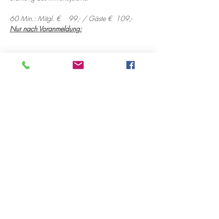
60 Min.: Mitgl. €    99,- / Gäste €  109,- 
Nur nach Voranmeldung:
Diese Veranstaltung teilen
Öffnungszeiten
Montag 10:00-18:00 Uhr
Dienstag 12:00-18:00 Uhr
Mittwoch 12:00-18:00 Uhr
Donnerstag 10:00-18:00 Uhr
bis 20:00 Uhr nach Vereinbarung
Freitag 12:00-18:00 Uhr
Samstag 11:00-15:00 Uhr
immer am ersten Samstag im Monat