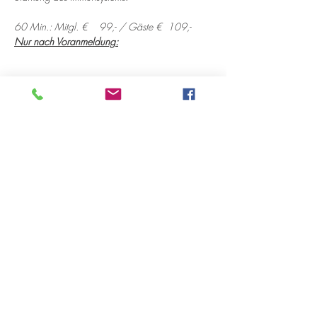
60 Min.: Mitgl. €    99,- / Gäste €  109,- 
Nur nach Voranmeldung:
Diese Veranstaltung teilen
Öffnungszeiten
Montag 10:00-18:00 Uhr
Dienstag 12:00-18:00 Uhr
Mittwoch 12:00-18:00 Uhr
Donnerstag 10:00-18:00 Uhr
bis 20:00 Uhr nach Vereinbarung
Freitag 12:00-18:00 Uhr
Samstag 11:00-15:00 Uhr
immer am ersten Samstag im Monat