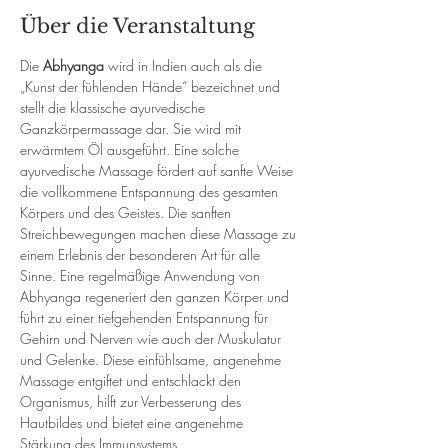
Über die Veranstaltung
Die 
Abhyanga
 wird in Indien auch als die 
„Kunst der fühlenden Hände“ bezeichnet und 
stellt die klassische ayurvedische 
Ganzkörpermassage dar. Sie wird mit 
erwärmtem Öl ausgeführt. Eine solche 
ayurvedische Massage fördert auf sanfte Weise 
die vollkommene Entspannung des gesamten 
Körpers und des Geistes. Die sanften 
Streichbewegungen machen diese Massage zu 
einem Erlebnis der besonderen Art für alle 
Sinne. Eine regelmäßige Anwendung von 
Abhyanga regeneriert den ganzen Körper und 
führt zu einer tiefgehenden Entspannung für 
Gehirn und Nerven wie auch der Muskulatur 
und Gelenke. Diese einfühlsame, angenehme 
Massage entgiftet und entschlackt den 
Organismus, hilft zur Verbesserung des 
Hautbildes und bietet eine angenehme 
Stärkung des Immunsystems.