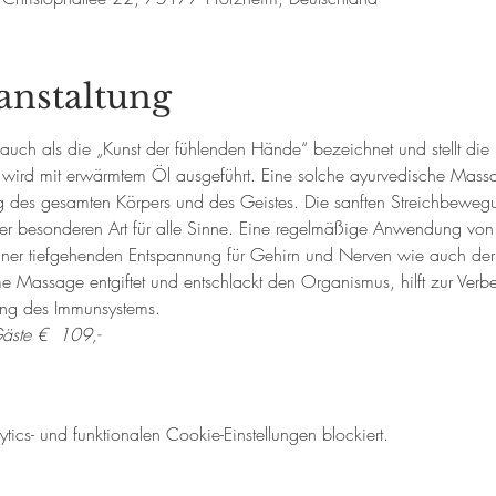
anstaltung
 auch als die „Kunst der fühlenden Hände“ bezeichnet und stellt die
ird mit erwärmtem Öl ausgeführt. Eine solche ayurvedische Massag
 des gesamten Körpers und des Geistes. Die sanften Streichbewe
r besonderen Art für alle Sinne. Eine regelmäßige Anwendung von
iner tiefgehenden Entspannung für Gehirn und Nerven wie auch der
 Massage entgiftet und entschlackt den Organismus, hilft zur Verb
ung des Immunsystems.
äste €  109,- 
cs- und funktionalen Cookie-Einstellungen blockiert.