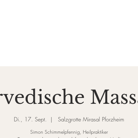
DE SALZGROTTE
ASAL
k und Gesundheit
Events
Preise & Gutscheine
Do
vedische Mas
Di., 17. Sept.
  |  
Salzgrotte Mirasal Pforzheim
Simon Schimmelpfennig, Heilpraktiker