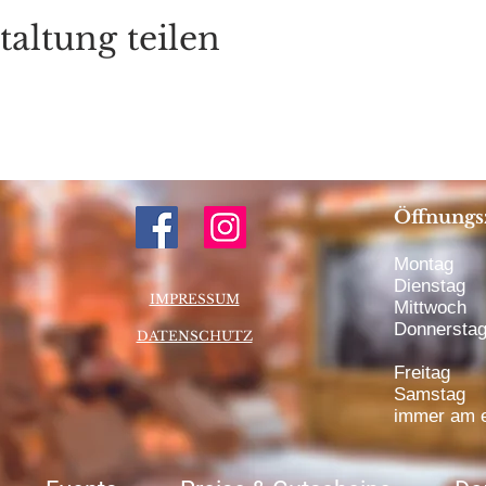
taltung teilen
Öffnungs
Montag 1
Dienstag 
IMPRESSUM
Mittwoch 
Donnerstag
DATENSCHUTZ
bis 20:
Freitag 1
Samstag 1
immer am e