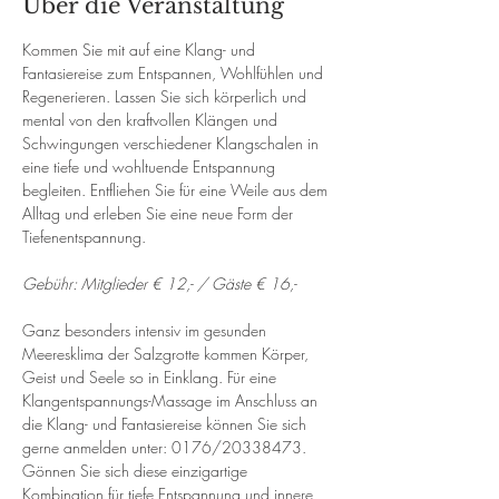
Über die Veranstaltung
Kommen Sie mit auf eine Klang- und 
Fantasiereise zum Entspannen, Wohlfühlen und 
Regenerieren. Lassen Sie sich körperlich und 
mental von den kraftvollen Klängen und 
Schwingungen verschiedener Klangschalen in 
eine tiefe und wohltuende Entspannung 
begleiten. Entfliehen Sie für eine Weile aus dem 
Alltag und erleben Sie eine neue Form der 
Tiefenentspannung. 
Gebühr: Mitglieder € 12,- / Gäste € 16,-
Ganz besonders intensiv im gesunden 
Meeresklima der Salzgrotte kommen Körper, 
Geist und Seele so in Einklang. Für eine 
Klangentspannungs-Massage im Anschluss an 
die Klang- und Fantasiereise können Sie sich 
gerne anmelden unter: 0176/20338473. 
Gönnen Sie sich diese einzigartige 
Kombination für tiefe Entspannung und innere 