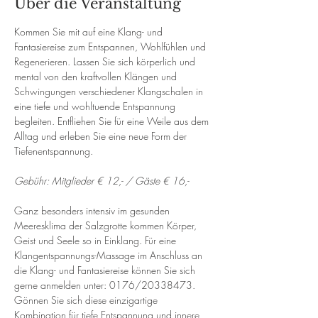
Über die Veranstaltung
Kommen Sie mit auf eine Klang- und 
Fantasiereise zum Entspannen, Wohlfühlen und 
Regenerieren. Lassen Sie sich körperlich und 
mental von den kraftvollen Klängen und 
Schwingungen verschiedener Klangschalen in 
eine tiefe und wohltuende Entspannung 
begleiten. Entfliehen Sie für eine Weile aus dem 
Alltag und erleben Sie eine neue Form der 
Tiefenentspannung. 
Gebühr: Mitglieder € 12,- / Gäste € 16,-
Ganz besonders intensiv im gesunden 
Meeresklima der Salzgrotte kommen Körper, 
Geist und Seele so in Einklang. Für eine 
Klangentspannungs-Massage im Anschluss an 
die Klang- und Fantasiereise können Sie sich 
gerne anmelden unter: 0176/20338473. 
Gönnen Sie sich diese einzigartige 
Kombination für tiefe Entspannung und innere 