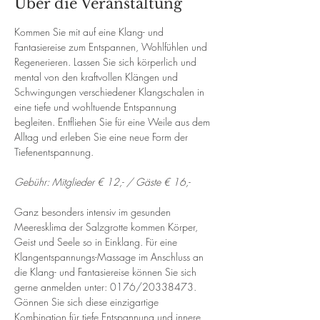
Über die Veranstaltung
Kommen Sie mit auf eine Klang- und 
Fantasiereise zum Entspannen, Wohlfühlen und 
Regenerieren. Lassen Sie sich körperlich und 
mental von den kraftvollen Klängen und 
Schwingungen verschiedener Klangschalen in 
eine tiefe und wohltuende Entspannung 
begleiten. Entfliehen Sie für eine Weile aus dem 
Alltag und erleben Sie eine neue Form der 
Tiefenentspannung. 
Gebühr: Mitglieder € 12,- / Gäste € 16,-
Ganz besonders intensiv im gesunden 
Meeresklima der Salzgrotte kommen Körper, 
Geist und Seele so in Einklang. Für eine 
Klangentspannungs-Massage im Anschluss an 
die Klang- und Fantasiereise können Sie sich 
gerne anmelden unter: 0176/20338473. 
Gönnen Sie sich diese einzigartige 
Kombination für tiefe Entspannung und innere 