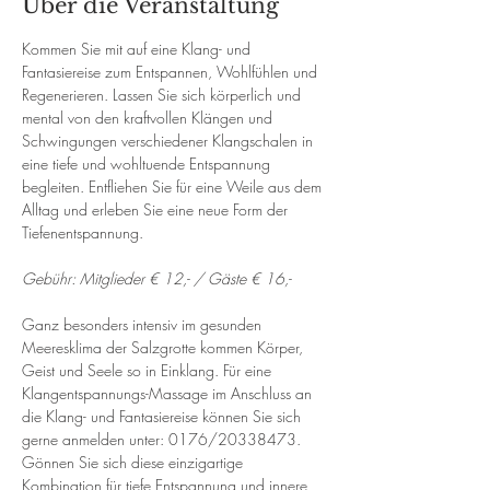
Über die Veranstaltung
Kommen Sie mit auf eine Klang- und 
Fantasiereise zum Entspannen, Wohlfühlen und 
Regenerieren. Lassen Sie sich körperlich und 
mental von den kraftvollen Klängen und 
Schwingungen verschiedener Klangschalen in 
eine tiefe und wohltuende Entspannung 
begleiten. Entfliehen Sie für eine Weile aus dem 
Alltag und erleben Sie eine neue Form der 
Tiefenentspannung. 
Gebühr: Mitglieder € 12,- / Gäste € 16,-
Ganz besonders intensiv im gesunden 
Meeresklima der Salzgrotte kommen Körper, 
Geist und Seele so in Einklang. Für eine 
Klangentspannungs-Massage im Anschluss an 
die Klang- und Fantasiereise können Sie sich 
gerne anmelden unter: 0176/20338473. 
Gönnen Sie sich diese einzigartige 
Kombination für tiefe Entspannung und innere 